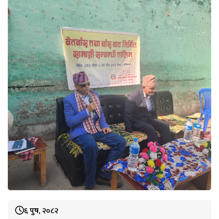
६ पुष, २०८२