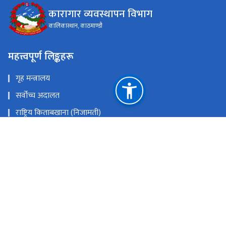
कारागार व्यवस्थापन विभाग
कालिकास्थान, काठमाण्डौ
महत्त्वपूर्ण लिङ्कहरू
गृह मन्त्रालय
सर्वोच्च अदालत
राष्ट्रिय किताबखाना (निजामती)
महान्यायाधिवक्ताको कार्यालय, नेपाल
राष्ट्रिय प्राकृतिक स्रोत तथा वित्त आयोग
कालिकास्थान, काठमाण्डौ
prashasan@dopm.gov.np
०१-४५४४५५३