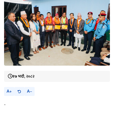
१७ भदौ, २०८२
A
A
-