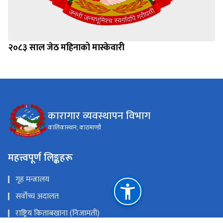
२०८३ साल जेठ महिनाको मास्केवारी
कारागार व्यवस्थापन विभाग
कालिकास्थान, काठमाण्डौ
महत्त्वपूर्ण लिङ्कहरू
गृह मन्त्रालय
सर्वोच्च अदालत
राष्ट्रिय किताबखाना (निजामती)