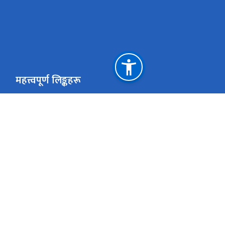
महत्त्वपूर्ण लिङ्कहरू
गृह मन्त्रालय
सर्वोच्च अदालत
राष्ट्रिय किताबखाना (निजामती)
महान्यायाधिवक्ताको 
राष्ट्रिय प्राकृतिक स्रोत तथा वित्त आयोग
क