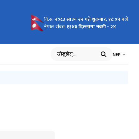
वि.सं:
२०८३ साउन २२ गते शुक्रबार, १८:०५ बजे
क नामावली
नेपाल संवत:
११४६ दिल्लागा नवमी - २४
भाषा चयन गर्नुह
भाषा प
NEP
खोज्नुहोस्