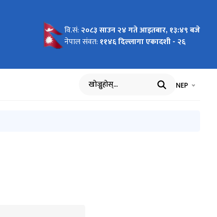
वि.सं:
२०८३ साउन २४ गते आइतबार, १३:४९ बजे
क
नेपाल संवत:
११४६ दिल्लागा एकादशी - २६
भाषा चयन गर्नुह
भाषा प
NEP
खोज्नुहोस्