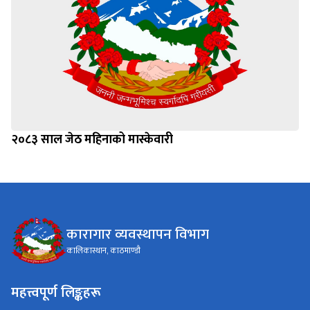
२०८३ साल जेठ महिनाको मास्केवारी
कारागार व्यवस्थापन विभाग
कालिकास्थान, काठमाण्डौ
महत्त्वपूर्ण लिङ्कहरू