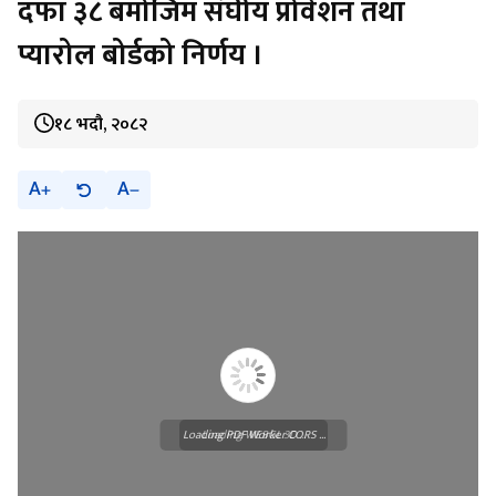
दफा ३८ बमोजिम संघीय प्रोवेशन तथा
प्यारोल बोर्डको निर्णय ।
१८ भदौ, २०८२
A
A
Loading PDF Worker CORS ...
Loading WEBGL 3D ...