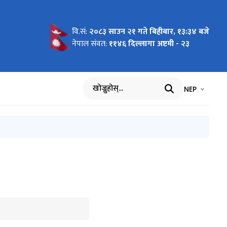
वि.सं:
२०८३ साउन २१ गते बिहीबार, १३:३४ बजे
क नामावली
नेपाल संवत:
११४६ दिल्लागा अष्टमी - २३
भाषा चयन गर्नुह
भाषा प
NEP
खोज्नुहोस्